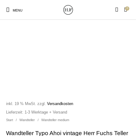
0
MENU
New Products
On Sale!
Wandteller
Geschirrtücher
Mützen / Beanies und
Gutscheine
Kissen
Magneten
Patches
inkl. 19 % MwSt.
zzgl.
Versandkosten
Print:
Strudia-Kampfkunst
Taschen/Turnbeutel
Tassen
Lieferzeit:
1-3 Werktage + Versand
Poster&Notizbücher
für den Kopf
Start
/
Wandteller
/
Wandteller medium
Wandteller Typo Ahoi vintage Herr Fuchs Teller