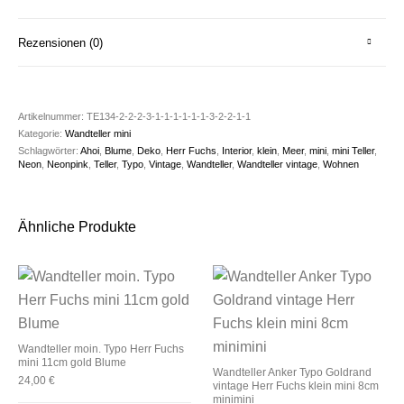
Rezensionen (0)
Artikelnummer:
TE134-2-2-2-3-1-1-1-1-1-1-3-2-2-1-1
Kategorie:
Wandteller mini
Schlagwörter:
Ahoi
,
Blume
,
Deko
,
Herr Fuchs
,
Interior
,
klein
,
Meer
,
mini
,
mini Teller
,
Neon
,
Neonpink
,
Teller
,
Typo
,
Vintage
,
Wandteller
,
Wandteller vintage
,
Wohnen
Ähnliche Produkte
Wandteller moin. Typo Herr Fuchs
mini 11cm gold Blume
Wandteller Anker Typo Goldrand
24,00
€
vintage Herr Fuchs klein mini 8cm
minimini