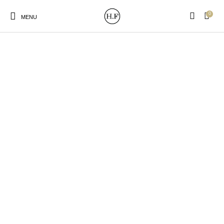
0
MENU
New Products
On Sale!
Wandteller
Geschirrtücher
Mützen / Beanies und
Gutscheine
Kissen
Magneten
Patches
Print:
Strudia-Kampfkunst
Taschen/Turnbeutel
Tassen
Poster&Notizbücher
für den Kopf