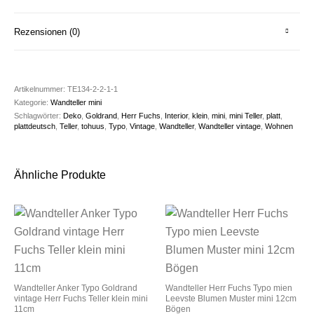
Rezensionen (0)
Artikelnummer:
TE134-2-2-1-1
Kategorie:
Wandteller mini
Schlagwörter:
Deko
,
Goldrand
,
Herr Fuchs
,
Interior
,
klein
,
mini
,
mini Teller
,
platt
,
plattdeutsch
,
Teller
,
tohuus
,
Typo
,
Vintage
,
Wandteller
,
Wandteller vintage
,
Wohnen
Ähnliche Produkte
Wandteller Anker Typo Goldrand
Wandteller Herr Fuchs Typo mien
vintage Herr Fuchs Teller klein mini
Leevste Blumen Muster mini 12cm
11cm
Bögen