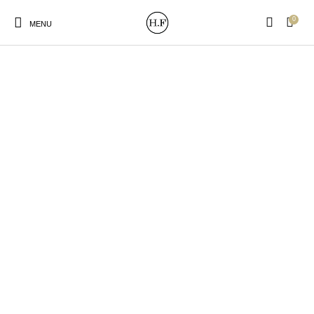
0
MENU
New Products
On Sale!
Wandteller
Geschirrtücher
Mützen / Beanies und
Gutscheine
Kissen
Magneten
Patches
Print:
Strudia-Kampfkunst
Taschen/Turnbeutel
Tassen
Poster&Notizbücher
für den Kopf