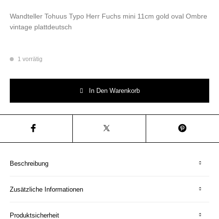
Wandteller Tohuus Typo Herr Fuchs mini 11cm gold oval Ombre
vintage plattdeutsch
1 vorrätig
Wandteller Tohuus Typo Herr Fuchs mini 11cm gold oval Ombre vintage p
In Den Warenkorb
Beschreibung
Zusätzliche Informationen
Produktsicherheit