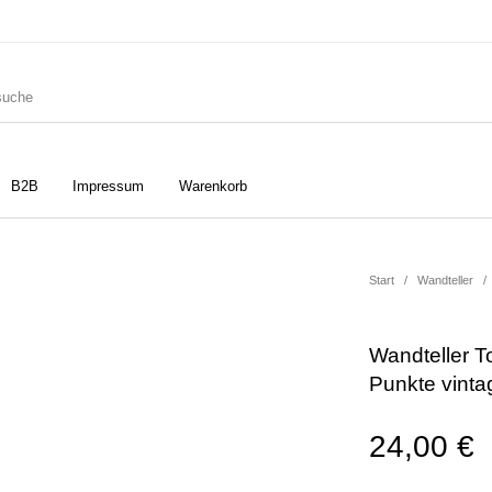
B2B
Impressum
Warenkorb
ler
Geschirrtücher
Gutscheine
Start
/
Wandteller
/
Wandteller T
Strudia-Kampfkunst für den
Notizbücher
Taschen/Turnbeutel
Punkte vinta
Kopf
24,00
€