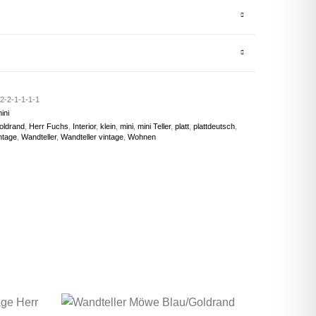
2-2-1-1-1-1
ini
oldrand
,
Herr Fuchs
,
Interior
,
klein
,
mini
,
mini Teller
,
platt
,
plattdeutsch
,
ntage
,
Wandteller
,
Wandteller vintage
,
Wohnen