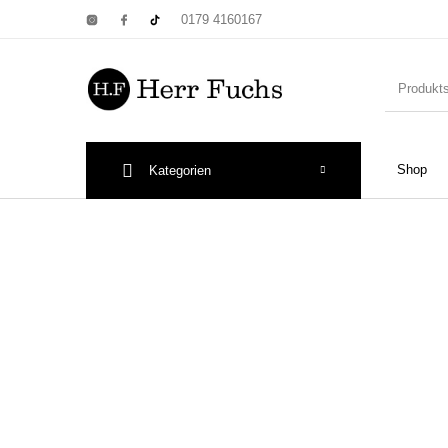
0179 4160167
Shop
Kategorien
New Products
On Sale!
Wandtel
Print: Poster&