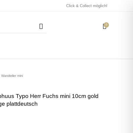
Click & Collect möglich!
0
Mützen / Beanies und
Kissen
Magneten
Patches
Wandteller mini
ohuus Typo Herr Fuchs mini 10cm gold
Tassen
ge plattdeutsch