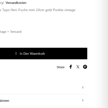
zgl.
Versandkosten
s Typo Herr Fuchs mini 10cm gold Punkte vintage
tage + Versand
Typo Herr Fuchs mini 10cm gold Punkte vintage plattdeutsch Menge
In Den Warenkorb
Share
ationen