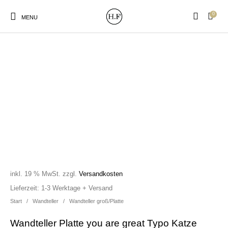
0
MENU
New Products
On Sale!
Wandteller
Geschirrtücher
Mützen / Beanies und
Gutscheine
Kissen
Magneten
Patches
inkl. 19 % MwSt.
zzgl.
Versandkosten
Print:
Strudia-Kampfkunst
Taschen/Turnbeutel
Tassen
Lieferzeit:
1-3 Werktage + Versand
Poster&Notizbücher
für den Kopf
Start
/
Wandteller
/
Wandteller groß/Platte
Wandteller Platte you are great Typo Katze