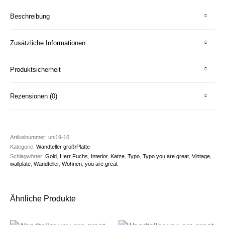
Beschreibung
Zusätzliche Informationen
Produktsicherheit
Rezensionen (0)
Artikelnummer:
uni19-16
Kategorie:
Wandteller groß/Platte
Schlagwörter:
Gold
,
Herr Fuchs
,
Interior
,
Katze
,
Typo
,
Typo you are great
,
Vintage
,
wallplate
,
Wandteller
,
Wohnen
,
you are great
Ähnliche Produkte