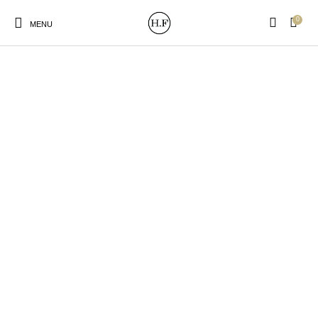
0
MENU
New Products
On Sale!
Wandteller
Geschirrtücher
Mützen / Beanies und
Gutscheine
Kissen
Magneten
Patches
Print:
Strudia-Kampfkunst
Taschen/Turnbeutel
Tassen
Poster&Notizbücher
für den Kopf