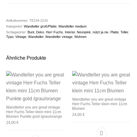
Artikelnummer:
TE134-2124
Kategorien:
Wandteller groß/Platte
,
Wandteller medium
Schlagwörter:
Bunt
,
Deko
,
Herr Fuchs
,
Interior
,
Neonpink
,
nützt ja nix
,
Platte
,
Teller
,
Typo
,
Vintage
,
Wandteller
,
Wandteller vintage
,
Wohnen
Ähnliche Produkte
Wandteller you are great vintage
Herr Fuchs Teller klein mini 11cm
Wandteller you are great vintage
Blumen
Herr Fuchs Teller klein mini 11cm
24,00
€
Blumen Punkte gold /grau/orange
24,00
€