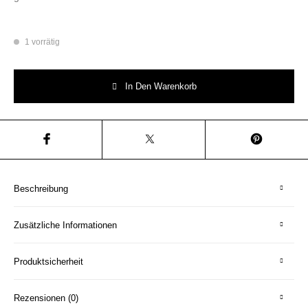
1 vorrätig
Wandteller Platte Typo nützt ja nix vintage Herr Fuchs neonpink 23cm B
In Den Warenkorb
Beschreibung
Zusätzliche Informationen
Produktsicherheit
Rezensionen (0)