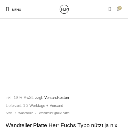
0
MENU
New Products
On Sale!
Wandteller
Geschirrtücher
Mützen / Beanies und
Gutscheine
Kissen
Magneten
Patches
inkl. 19 % MwSt.
zzgl.
Versandkosten
Print:
Strudia-Kampfkunst
Taschen/Turnbeutel
Tassen
Lieferzeit:
1-3 Werktage + Versand
Poster&Notizbücher
für den Kopf
Start
/
Wandteller
/
Wandteller groß/Platte
Wandteller Platte Herr Fuchs Typo nützt ja nix