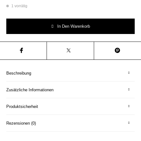
1 vorrätig
Wandteller Platte Herr Fuchs moin. Typo gold 23cm vintage grau Menge
In Den Warenkorb
Beschreibung
Zusätzliche Informationen
Produktsicherheit
Rezensionen (0)