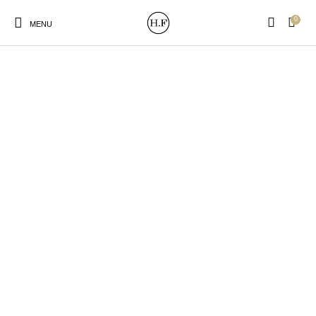
0
MENU
New Products
On Sale!
Wandteller
Geschirrtücher
Mützen / Beanies und
Gutscheine
Kissen
Magneten
Patches
Print:
Strudia-Kampfkunst
Taschen/Turnbeutel
Tassen
Poster&Notizbücher
für den Kopf