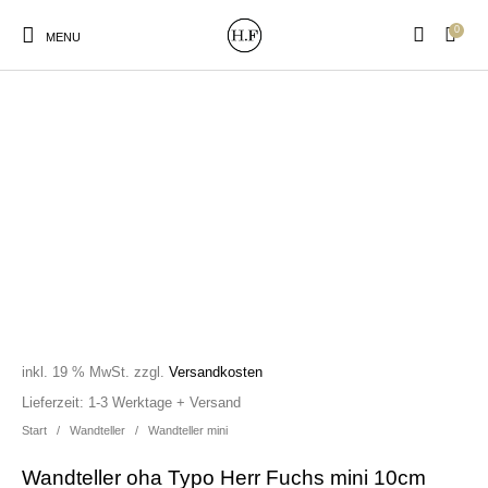
0
MENU
New Products
On Sale!
Wandteller
Geschirrtücher
Mützen / Beanies und
Gutscheine
Kissen
Magneten
Patches
inkl. 19 % MwSt.
zzgl.
Versandkosten
Print:
Strudia-Kampfkunst
Taschen/Turnbeutel
Tassen
Lieferzeit:
1-3 Werktage + Versand
Poster&Notizbücher
für den Kopf
Start
/
Wandteller
/
Wandteller mini
Wandteller oha Typo Herr Fuchs mini 10cm