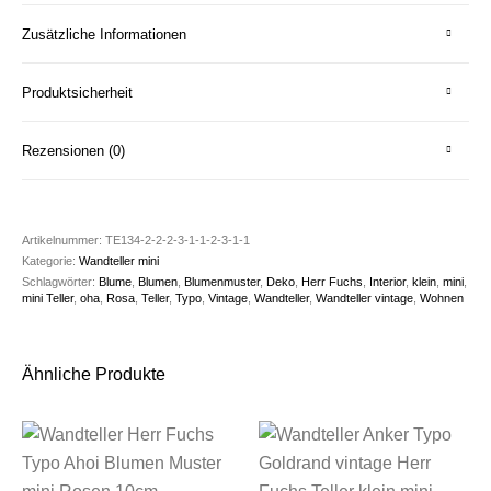
Zusätzliche Informationen
Produktsicherheit
Rezensionen (0)
Artikelnummer:
TE134-2-2-2-3-1-1-2-3-1-1
Kategorie:
Wandteller mini
Schlagwörter:
Blume
,
Blumen
,
Blumenmuster
,
Deko
,
Herr Fuchs
,
Interior
,
klein
,
mini
,
mini Teller
,
oha
,
Rosa
,
Teller
,
Typo
,
Vintage
,
Wandteller
,
Wandteller vintage
,
Wohnen
Ähnliche Produkte