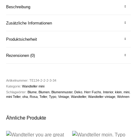
Beschreibung
Zusätzliche Informationen
Produktsicherheit
Rezensionen (0)
Artikelnummer:
TE134-2-2-2-3-34
Kategorie:
Wandteller mini
Schlagwörter:
Blume
,
Blumen
,
Blumenmuster
,
Deko
,
Herr Fuchs
,
Interior
,
klein
,
mini
,
mini Teller
,
oha
,
Rosa
,
Teller
,
Typo
,
Vintage
,
Wandteller
,
Wandteller vintage
,
Wohnen
Ähnliche Produkte