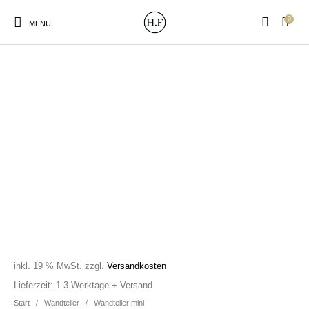
0
MENU
New Products
On Sale!
Wandteller
Geschirrtücher
Mützen / Beanies und
Gutscheine
Kissen
Magneten
Patches
Print:
Strudia-Kampfkunst
Taschen/Turnbeutel
Tassen
Poster&Notizbücher
für den Kopf
inkl. 19 % MwSt.
zzgl.
Versandkosten
Lieferzeit:
1-3 Werktage + Versand
Start
/
Wandteller
/
Wandteller mini