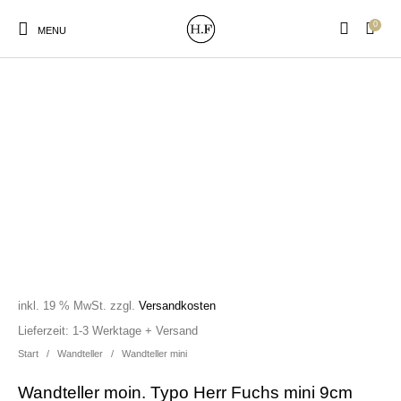
0
MENU
New Products
On Sale!
Wandteller
Geschirrtücher
Mützen / Beanies und
Gutscheine
Kissen
Magneten
Patches
inkl. 19 % MwSt.
zzgl.
Versandkosten
Print:
Strudia-Kampfkunst
Taschen/Turnbeutel
Tassen
Lieferzeit:
1-3 Werktage + Versand
Poster&Notizbücher
für den Kopf
Start
/
Wandteller
/
Wandteller mini
Wandteller moin. Typo Herr Fuchs mini 9cm