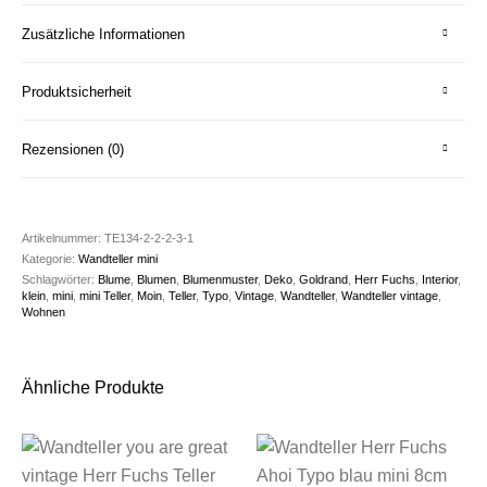
Zusätzliche Informationen
Produktsicherheit
Rezensionen (0)
Artikelnummer:
TE134-2-2-2-3-1
Kategorie:
Wandteller mini
Schlagwörter:
Blume
,
Blumen
,
Blumenmuster
,
Deko
,
Goldrand
,
Herr Fuchs
,
Interior
,
klein
,
mini
,
mini Teller
,
Moin
,
Teller
,
Typo
,
Vintage
,
Wandteller
,
Wandteller vintage
,
Wohnen
Ähnliche Produkte