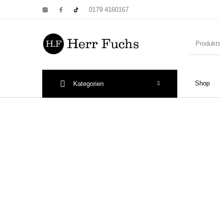
0179 4160167
Shop
Kategorien
New Products
On Sale!
Wandtel
Print: Poster&