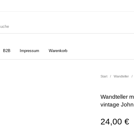
B2B
Impressum
Warenkorb
ler
Geschirrtücher
Gutscheine
Start
/
Wandteller
/
Wandteller m
Strudia-Kampfkunst für den
Notizbücher
Taschen/Turnbeutel
vintage Joh
Kopf
24,00
€