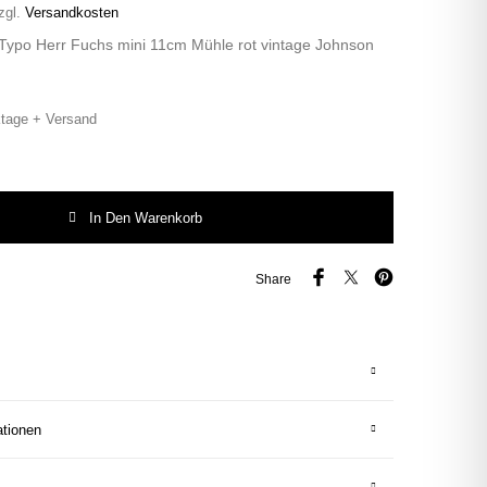
zgl.
Versandkosten
 Typo Herr Fuchs mini 11cm Mühle rot vintage Johnson
tage + Versand
ypo Herr Fuchs mini 11cm Mühle rot vintage Johnson Menge
In Den Warenkorb
Share
ationen