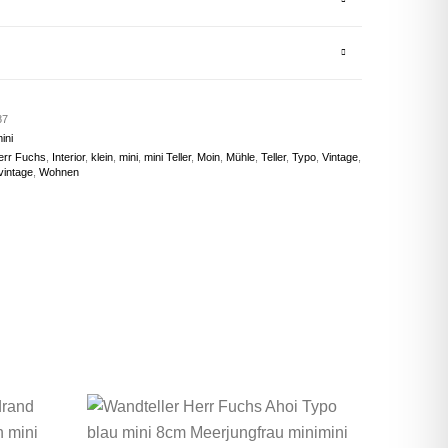
87
ini
err Fuchs
,
Interior
,
klein
,
mini
,
mini Teller
,
Moin
,
Mühle
,
Teller
,
Typo
,
Vintage
,
vintage
,
Wohnen