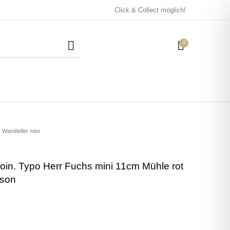
Click & Collect möglich!
0
Mützen / Beanies und
Kissen
Magneten
Patches
Wandteller mini
oin. Typo Herr Fuchs mini 11cm Mühle rot
Tassen
nson