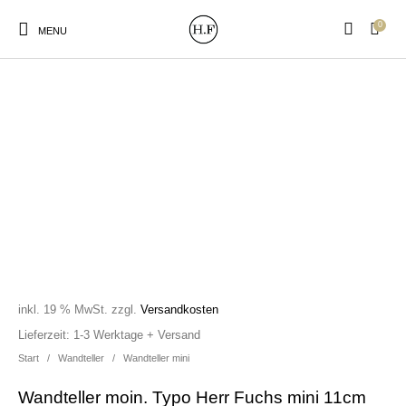
0
MENU
New Products
On Sale!
Wandteller
Geschirrtücher
Mützen / Beanies und
Gutscheine
Kissen
Magneten
Patches
inkl. 19 % MwSt.
zzgl.
Versandkosten
Print:
Strudia-Kampfkunst
Taschen/Turnbeutel
Tassen
Lieferzeit:
1-3 Werktage + Versand
Poster&Notizbücher
für den Kopf
Start
/
Wandteller
/
Wandteller mini
Wandteller moin. Typo Herr Fuchs mini 11cm