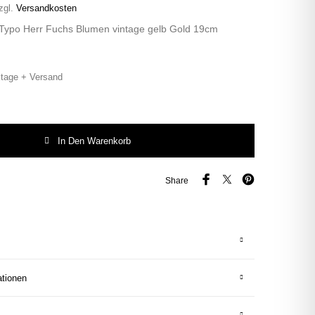
zgl.
Versandkosten
 Typo Herr Fuchs Blumen vintage gelb Gold 19cm
tage + Versand
Typo Herr Fuchs Blumen vintage gelb Gold 19cm Menge
In Den Warenkorb
Share
ationen