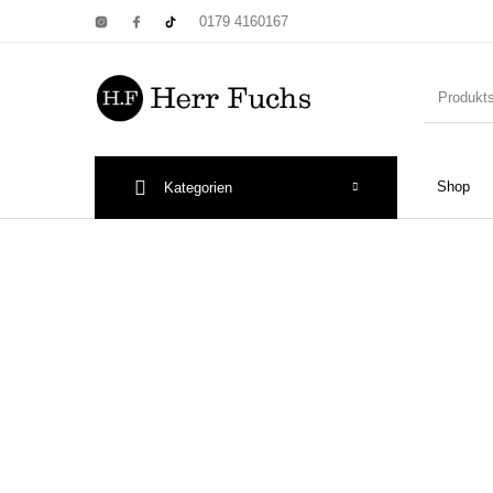
0179 4160167
Shop
Kategorien
New Products
On Sale!
Wandtel
Print: Poster&