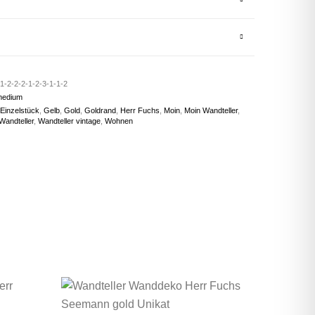
1-2-2-2-1-2-3-1-1-2
medium
Einzelstück
,
Gelb
,
Gold
,
Goldrand
,
Herr Fuchs
,
Moin
,
Moin Wandteller
,
Wandteller
,
Wandteller vintage
,
Wohnen