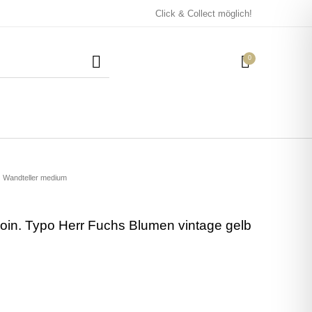
Click & Collect möglich!
0
Mützen / Beanies und
Kissen
Magneten
Patches
Wandteller medium
oin. Typo Herr Fuchs Blumen vintage gelb
Tassen