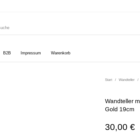
B2B
Impressum
Warenkorb
ler
Geschirrtücher
Gutscheine
Start
/
Wandteller
/
Wandteller m
Strudia-Kampfkunst für den
Notizbücher
Taschen/Turnbeutel
Gold 19cm
Kopf
30,00
€