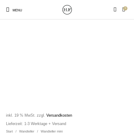
0
MENU
New Products
On Sale!
Wandteller
Geschirrtücher
Mützen / Beanies und
Gutscheine
Kissen
Magneten
Patches
Print:
Strudia-Kampfkunst
Taschen/Turnbeutel
Tassen
Poster&Notizbücher
für den Kopf
inkl. 19 % MwSt.
zzgl.
Versandkosten
Lieferzeit:
1-3 Werktage + Versand
Start
/
Wandteller
/
Wandteller mini