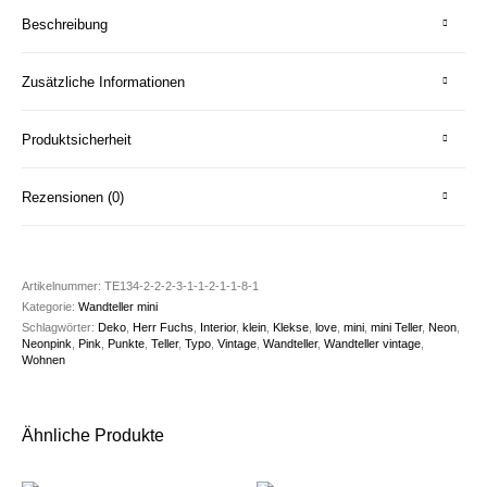
Beschreibung
Zusätzliche Informationen
Produktsicherheit
Rezensionen (0)
Artikelnummer:
TE134-2-2-2-3-1-1-2-1-1-8-1
Kategorie:
Wandteller mini
Schlagwörter:
Deko
,
Herr Fuchs
,
Interior
,
klein
,
Klekse
,
love
,
mini
,
mini Teller
,
Neon
,
Neonpink
,
Pink
,
Punkte
,
Teller
,
Typo
,
Vintage
,
Wandteller
,
Wandteller vintage
,
Wohnen
Ähnliche Produkte