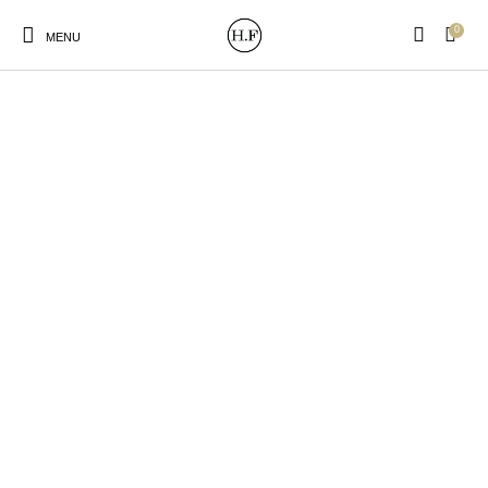
0
MENU
New Products
On Sale!
Wandteller
Geschirrtücher
Mützen / Beanies und
Gutscheine
Kissen
Magneten
Patches
Print:
Strudia-Kampfkunst
Taschen/Turnbeutel
Tassen
Poster&Notizbücher
für den Kopf