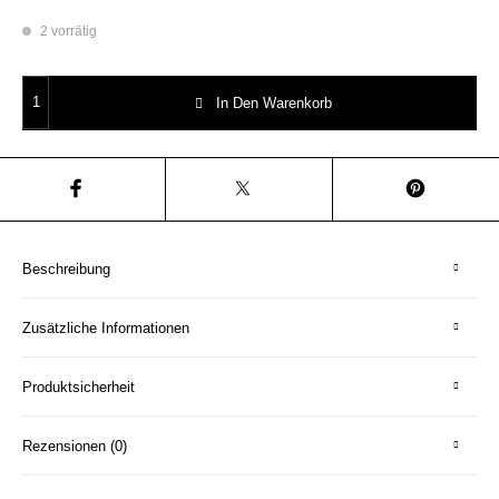
2 vorrätig
Wandteller jetzt Typo Herr Fuchs 19cm neon Punkte Kleckse pink gold v
In Den Warenkorb
Beschreibung
Zusätzliche Informationen
Produktsicherheit
Rezensionen (0)