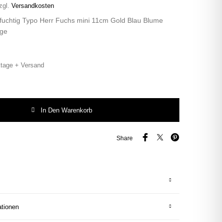
zgl.
Versandkosten
 fuchtig Typo Herr Fuchs mini 11cm Gold Blau Blume
age
tage + Versand
fuchtig Typo Herr Fuchs mini 11cm Gold Blau Blume plattdeutsch vintage Men
In Den Warenkorb
Share
ationen