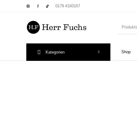
0179 4160167
Shop
Kategorien
New Products
On Sale!
Wandtel
Print: Poster&