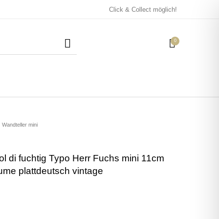
Click & Collect möglich!
0
Mützen / Beanies und
Kissen
Magneten
Patches
Wandteller mini
ol di fuchtig Typo Herr Fuchs mini 11cm
Tassen
ume plattdeutsch vintage