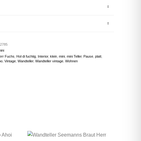
2785
ini
err Fuchs
,
Hol di fuchtig
,
Interior
,
klein
,
mini
,
mini Teller
,
Pause
,
platt
,
po
,
Vintage
,
Wandteller
,
Wandteller vintage
,
Wohnen