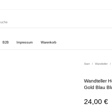
B2B
Impressum
Warenkorb
ler
Geschirrtücher
Gutscheine
Start
/
Wandteller
/
Wandteller H
Strudia-Kampfkunst für den
Notizbücher
Taschen/Turnbeutel
Gold Blau Bl
Kopf
24,00
€