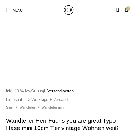
0
MENU
New Products
On Sale!
Wandteller
Geschirrtücher
Mützen / Beanies und
Gutscheine
Kissen
Magneten
Patches
inkl. 19 % MwSt.
zzgl.
Versandkosten
Lieferzeit:
1-3 Werktage + Versand
Start
/
Wandteller
/
Wandteller mini
Print:
Strudia-Kampfkunst
Taschen/Turnbeutel
Tassen
Poster&Notizbücher
für den Kopf
Wandteller Herr Fuchs you are great Typo
Hase mini 10cm Tier vintage Wohnen weiß