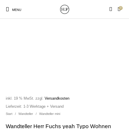
0
MENU
New Products
On Sale!
Wandteller
Geschirrtücher
Mützen / Beanies und
Gutscheine
Kissen
Magneten
Patches
inkl. 19 % MwSt.
zzgl.
Versandkosten
Print:
Strudia-Kampfkunst
Taschen/Turnbeutel
Tassen
Lieferzeit:
1-3 Werktage + Versand
Poster&Notizbücher
für den Kopf
Start
/
Wandteller
/
Wandteller mini
Wandteller Herr Fuchs yeah Typo Wohnen