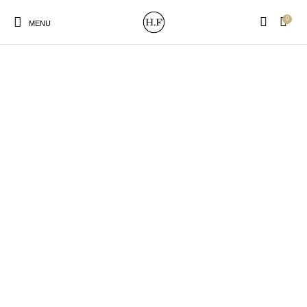
0
MENU
New Products
On Sale!
Wandteller
Geschirrtücher
Mützen / Beanies und
Gutscheine
Kissen
Magneten
Patches
Print:
Strudia-Kampfkunst
Taschen/Turnbeutel
Tassen
Poster&Notizbücher
für den Kopf