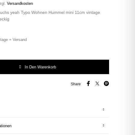
zgl.
Versandkosten
 Fuchs yeah Typo Wohnen Hummel mini 11cm vintage
eckig
tage + Versand
uchs yeah Typo Wohnen Hummel mini 11cm vintage Blume bunt Gold eckig M
In Den Warenkorb
Share
ationen