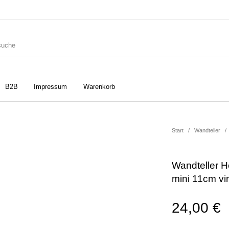
B2B
Impressum
Warenkorb
ler
Geschirrtücher
Gutscheine
Start
/
Wandteller
/
Wandteller 
Strudia-Kampfkunst für den
Notizbücher
Taschen/Turnbeutel
mini 11cm vi
Kopf
24,00
€