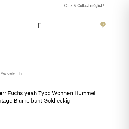
Click & Collect möglich!
0
Mützen / Beanies und
Kissen
Magneten
Patches
Wandteller mini
Herr Fuchs yeah Typo Wohnen Hummel
Tassen
ntage Blume bunt Gold eckig