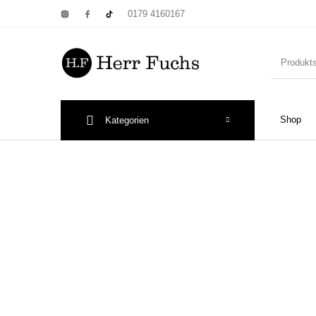
0179 4160167
Shop
Kategorien
New Products
On Sale!
Wandtel
Print: Poster&