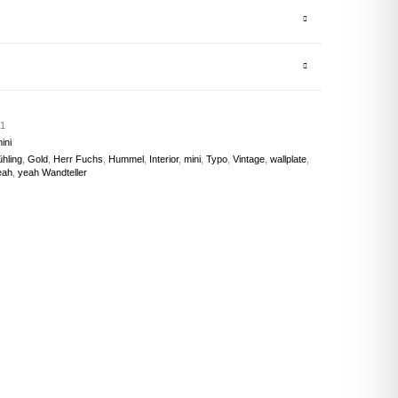
-1
ini
ühling
,
Gold
,
Herr Fuchs
,
Hummel
,
Interior
,
mini
,
Typo
,
Vintage
,
wallplate
,
eah
,
yeah Wandteller