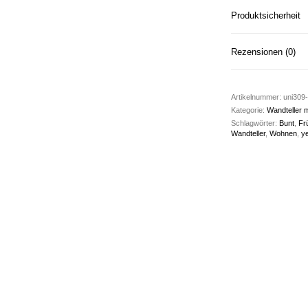
Produktsicherheit
Rezensionen (0)
Artikelnummer:
uni309
Kategorie:
Wandteller m
Schlagwörter:
Bunt
,
Fr
Wandteller
,
Wohnen
,
y