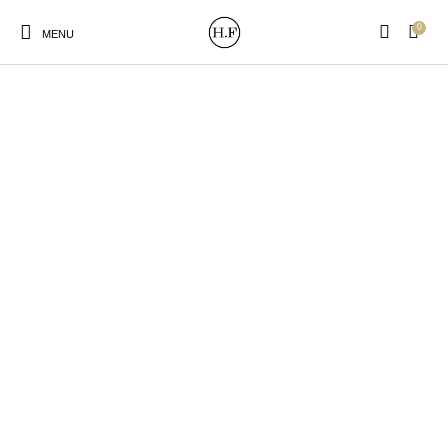
0
MENU
New Products
On Sale!
Wandteller
Geschirrtücher
Mützen / Beanies und
Gutscheine
Kissen
Magneten
Patches
Print:
Strudia-Kampfkunst
Taschen/Turnbeutel
Tassen
Poster&Notizbücher
für den Kopf