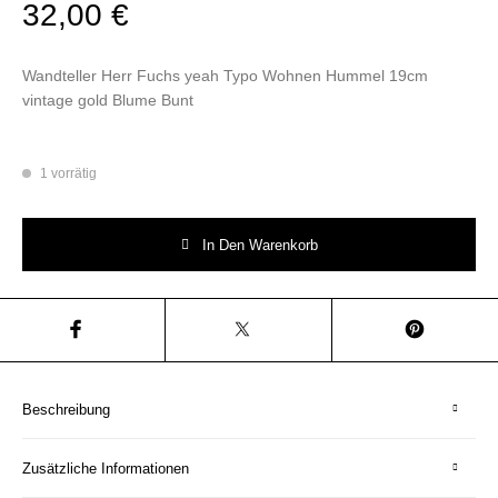
32,00
€
Wandteller Herr Fuchs yeah Typo Wohnen Hummel 19cm
vintage gold Blume Bunt
1 vorrätig
Wandteller Herr Fuchs yeah Typo Wohnen Hummel 19cm vintage gold B
In Den Warenkorb
Beschreibung
Zusätzliche Informationen