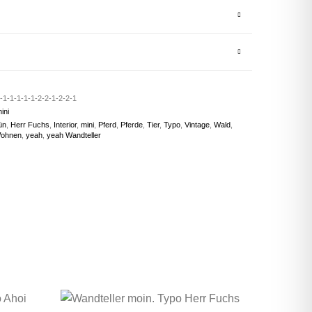
-1-1-1-1-1-2-2-1-2-2-1
ini
ün
,
Herr Fuchs
,
Interior
,
mini
,
Pferd
,
Pferde
,
Tier
,
Typo
,
Vintage
,
Wald
,
ohnen
,
yeah
,
yeah Wandteller