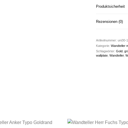
Produktsicherheit
Rezensionen (0)
Artikelnummer:
uni30-1
Kategorie:
Wandteller m
Schlagwörter:
Gold
,
gr
wallplate
,
Wandteller
,
W