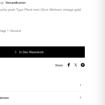
zgl.
Versandkosten
Fuchs yeah Typo Pferd mini 10cm Wohnen vintage gold
tage + Versand
chs yeah Typo Pferd mini 10cm Wohnen vintage gold grün Menge
In Den Warenkorb
Share
ationen