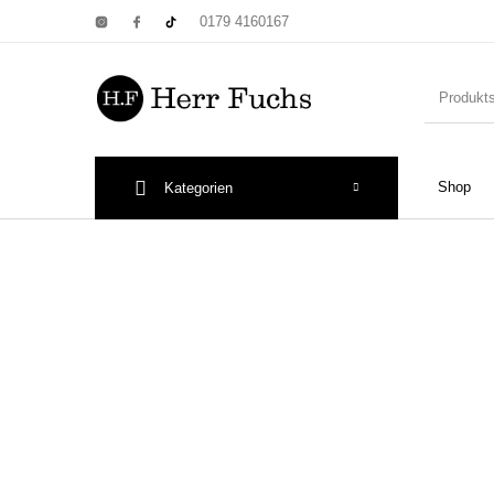
0179 4160167
Shop
Kategorien
New Products
On Sale!
Wandtel
Print: Poster&