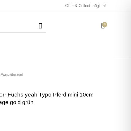
Click & Collect möglich!
0
Mützen / Beanies und
Kissen
Magneten
Patches
Wandteller mini
err Fuchs yeah Typo Pferd mini 10cm
Tassen
age gold grün