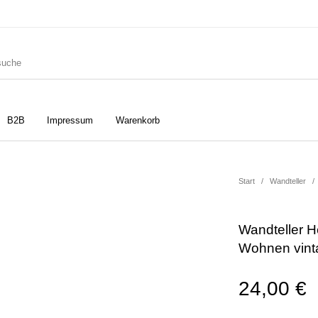
B2B
Impressum
Warenkorb
ler
Geschirrtücher
Gutscheine
Start
/
Wandteller
/
Wandteller H
Strudia-Kampfkunst für den
Notizbücher
Taschen/Turnbeutel
Wohnen vint
Kopf
24,00
€