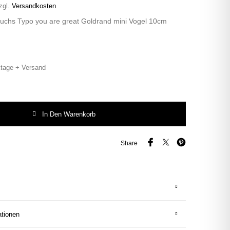
zgl.
Versandkosten
Fuchs Typo you are great Goldrand mini Vogel 10cm
tage + Versand
chs Typo you are great Goldrand mini Vogel 10cm vintage Menge
In Den Warenkorb
Share
ationen