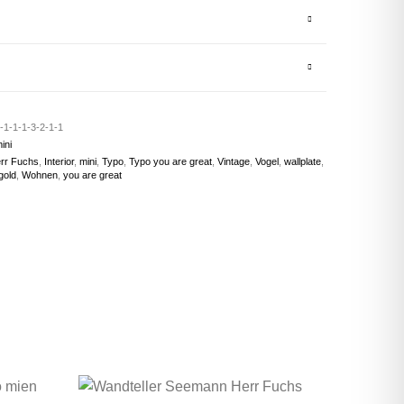
-1-1-1-3-2-1-1
ini
rr Fuchs
,
Interior
,
mini
,
Typo
,
Typo you are great
,
Vintage
,
Vogel
,
wallplate
,
gold
,
Wohnen
,
you are great