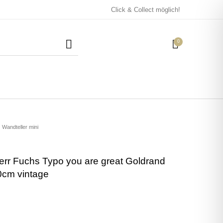
Click & Collect möglich!
0
Mützen / Beanies und
Kissen
Magneten
Patches
Wandteller mini
err Fuchs Typo you are great Goldrand
Tassen
0cm vintage