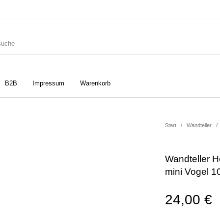
B2B
Impressum
Warenkorb
ler
Geschirrtücher
Gutscheine
Start
/
Wandteller
/
Wandteller H
Strudia-Kampfkunst für den
Notizbücher
Taschen/Turnbeutel
mini Vogel 1
Kopf
24,00
€