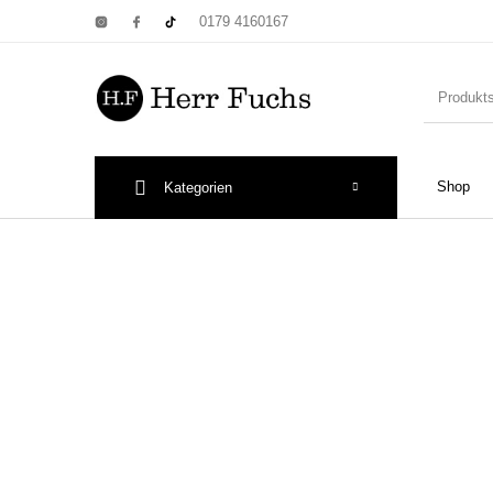
0179 4160167
Shop
Kategorien
New Products
On Sale!
Wandtel
Print: Poster&