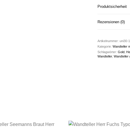
Produktsicherheit
Rezensionen (0)
Artikelnummer:
uni30-1
Kategorie:
Wandteller m
Schlagwörter:
Gold
,
He
Wandteller
,
Wandteller 