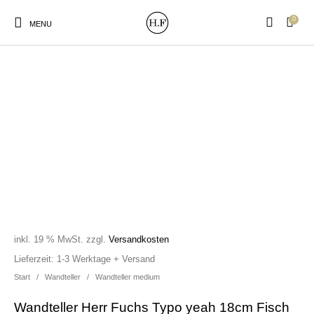
0
MENU
New Products
On Sale!
Wandteller
Geschirrtücher
Mützen / Beanies und
Gutscheine
Kissen
Magneten
Patches
inkl. 19 % MwSt.
zzgl.
Versandkosten
Print:
Strudia-Kampfkunst
Taschen/Turnbeutel
Tassen
Lieferzeit:
1-3 Werktage + Versand
Poster&Notizbücher
für den Kopf
Start
/
Wandteller
/
Wandteller medium
Wandteller Herr Fuchs Typo yeah 18cm Fisch