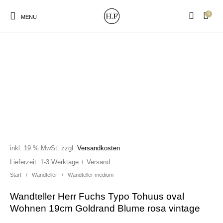
0
MENU
New Products
On Sale!
Wandteller
Geschirrtücher
Mützen / Beanies und
Gutscheine
Kissen
Magneten
Patches
inkl. 19 % MwSt.
zzgl.
Versandkosten
Lieferzeit:
1-3 Werktage + Versand
Start
/
Wandteller
/
Wandteller medium
Print:
Strudia-Kampfkunst
Taschen/Turnbeutel
Tassen
Poster&Notizbücher
für den Kopf
Wandteller Herr Fuchs Typo Tohuus oval
Wohnen 19cm Goldrand Blume rosa vintage