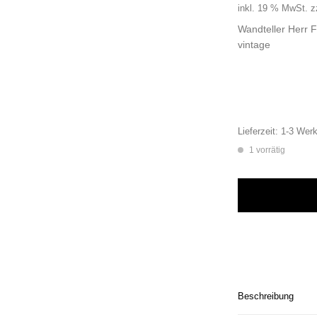
inkl. 19 % MwSt.
z
Wandteller Herr F
vintage
Lieferzeit:
1-3 Werk
1 vorrätig
Wandteller Herr Fuc
Beschreibung