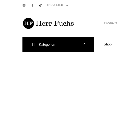
0179 4160167
Shop
Kategorien
New Products
On Sale!
Wandtel
Print: Poster&