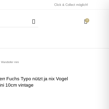
Click & Collect möglich!
0
Mützen / Beanies und
Kissen
Magneten
Patches
Wandteller mini
err Fuchs Typo nützt ja nix Vogel
Tassen
ini 10cm vintage