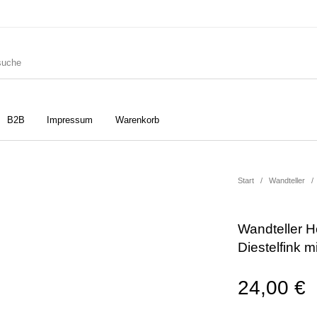
B2B
Impressum
Warenkorb
ler
Geschirrtücher
Gutscheine
Start
/
Wandteller
/
Wandteller H
Strudia-Kampfkunst für den
Notizbücher
Taschen/Turnbeutel
Diestelfink m
Kopf
24,00
€