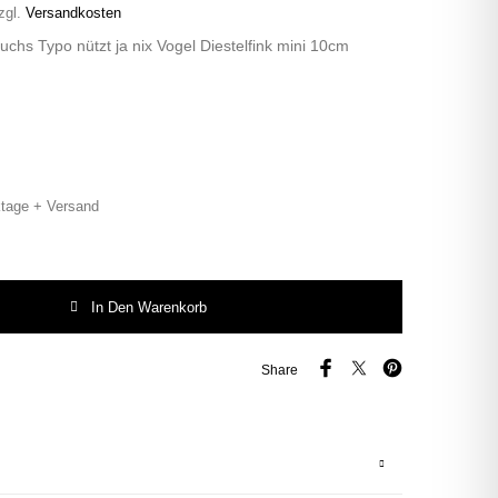
zgl.
Versandkosten
uchs Typo nützt ja nix Vogel Diestelfink mini 10cm
tage + Versand
hs Typo nützt ja nix Vogel Diestelfink mini 10cm vintage Menge
In Den Warenkorb
Share