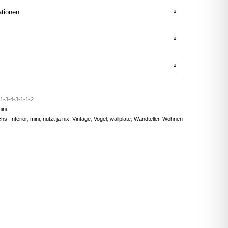
ationen
1-3-4-3-1-1-2
ini
chs
,
Interior
,
mini
,
nützt ja nix
,
Vintage
,
Vogel
,
wallplate
,
Wandteller
,
Wohnen