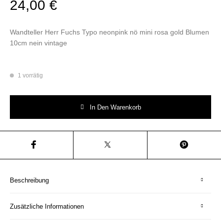
24,00
€
Wandteller Herr Fuchs Typo neonpink nö mini rosa gold Blumen
10cm nein vintage
1 vorrätig
Wandteller Herr Fuchs Typo neonpink nö mini rosa gold Blumen 10cm nei
In Den Warenkorb
Beschreibung
Zusätzliche Informationen