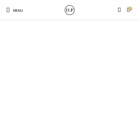
0
MENU
New Products
On Sale!
Wandteller
Geschirrtücher
Mützen / Beanies und
Gutscheine
Kissen
Magneten
Patches
Print:
Strudia-Kampfkunst
Taschen/Turnbeutel
Tassen
Poster&Notizbücher
für den Kopf