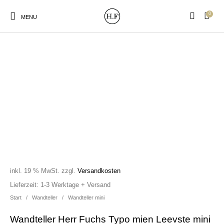
0
MENU
New Products
On Sale!
Wandteller
Geschirrtücher
Mützen / Beanies und
Gutscheine
Kissen
Magneten
Patches
inkl. 19 % MwSt.
zzgl.
Versandkosten
Print:
Strudia-Kampfkunst
Taschen/Turnbeutel
Tassen
Lieferzeit:
1-3 Werktage + Versand
Poster&Notizbücher
für den Kopf
Start
/
Wandteller
/
Wandteller mini
Wandteller Herr Fuchs Typo mien Leevste mini