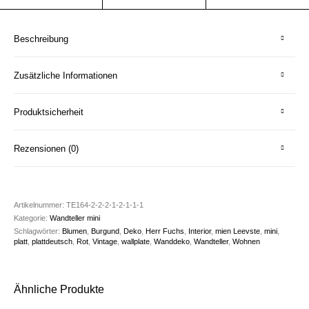
Beschreibung
Zusätzliche Informationen
Produktsicherheit
Rezensionen (0)
Artikelnummer:
TE164-2-2-2-1-2-1-1-1
Kategorie:
Wandteller mini
Schlagwörter:
Blumen
,
Burgund
,
Deko
,
Herr Fuchs
,
Interior
,
mien Leevste
,
mini
,
platt
,
plattdeutsch
,
Rot
,
Vintage
,
wallplate
,
Wanddeko
,
Wandteller
,
Wohnen
Ähnliche Produkte