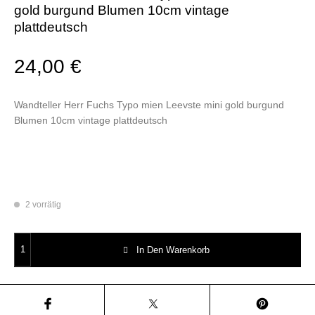
gold burgund Blumen 10cm vintage
plattdeutsch
24,00
€
Wandteller Herr Fuchs Typo mien Leevste mini gold burgund
Blumen 10cm vintage plattdeutsch
2 vorrätig
Wandteller Herr Fuchs Typo mien Leevste mini gold burgund Blumen 10c
In Den Warenkorb