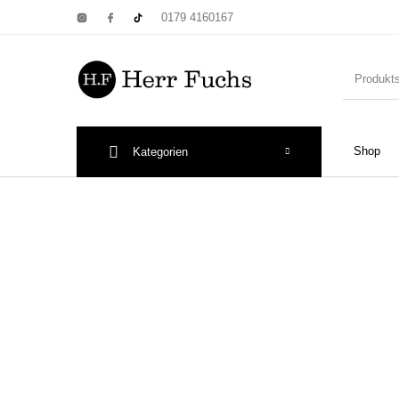
0179 4160167
Shop
Kategorien
New Products
On Sale!
Wandtel
Print: Poster&