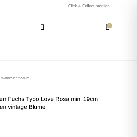
Click & Collect möglich!
0
Mützen / Beanies und
Kissen
Magneten
Patches
Wandteller medium
Herr Fuchs Typo Love Rosa mini 19cm
Tassen
en vintage Blume