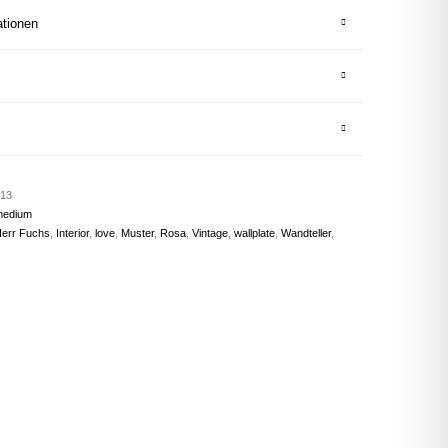
ationen
13
medium
err Fuchs
,
Interior
,
love
,
Muster
,
Rosa
,
Vintage
,
wallplate
,
Wandteller
,