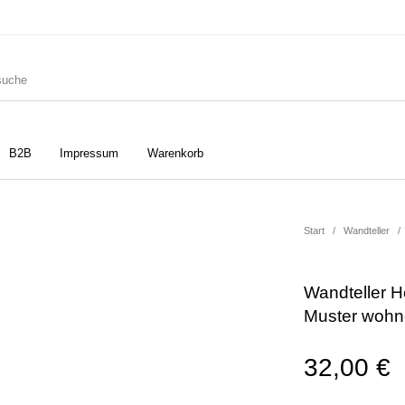
B2B
Impressum
Warenkorb
ler
Geschirrtücher
Gutscheine
Start
/
Wandteller
/
Wandteller 
Strudia-Kampfkunst für den
Notizbücher
Taschen/Turnbeutel
Muster wohn
Kopf
32,00
€