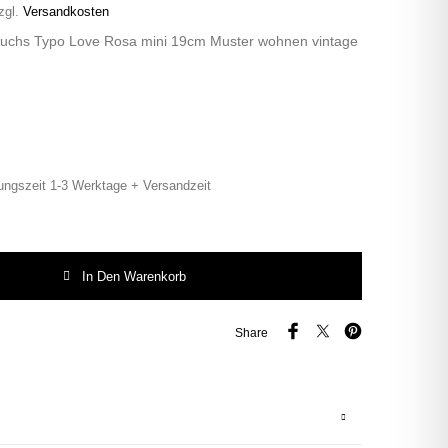
zgl.
Versandkosten
Fuchs Typo Love Rosa mini 19cm Muster wohnen vintage
ungszeit 1-3 Werktage + Versandzeit
uchs Typo Love Rosa mini 19cm Muster wohnen vintage Blume Menge
In Den Warenkorb
Share