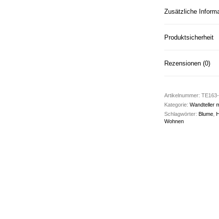
Zusätzliche Inform
Produktsicherheit
Rezensionen (0)
Artikelnummer:
TE163-
Kategorie:
Wandteller 
Schlagwörter:
Blume
,
H
Wohnen