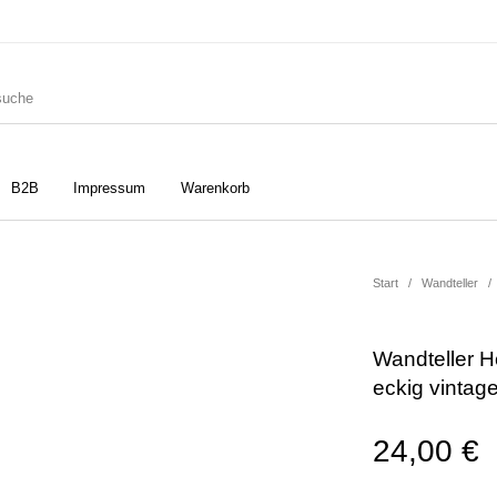
B2B
Impressum
Warenkorb
ler
Geschirrtücher
Gutscheine
Start
/
Wandteller
/
Wandteller 
Strudia-Kampfkunst für den
Notizbücher
Taschen/Turnbeutel
eckig vintag
Kopf
24,00
€