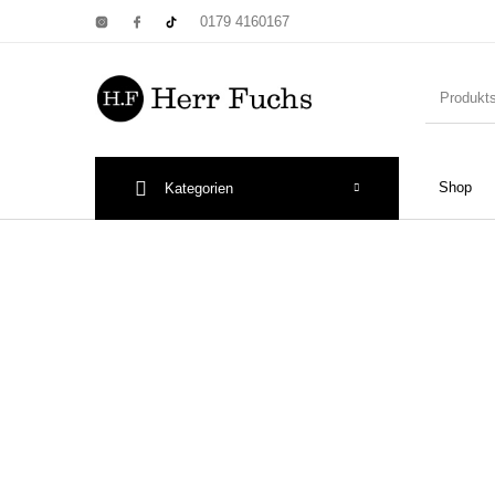
0179 4160167
Shop
Kategorien
New Products
On Sale!
Wandtel
Print: Poster&