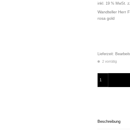
inkl. 19 % MwSt.
z
Wandteller Herr 
rosa gold
Lieferzeit:
Bearbeit
2 vorrätig
Wandteller Herr Fu
Beschreibung