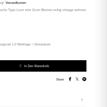
zgl.
Versandkosten
Fuchs Typo Love mini 11cm Blumen eckig vintage wohnen
ungszeit 1-3 Werktage + Versandzeit
chs Typo Love mini 11cm Blumen eckig vintage wohnen rosa gold Menge
In Den Warenkorb
Share