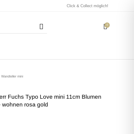
Click & Collect möglich!
0
Mützen / Beanies und
Kissen
Magneten
Patches
Wandteller mini
Herr Fuchs Typo Love mini 11cm Blumen
Tassen
e wohnen rosa gold