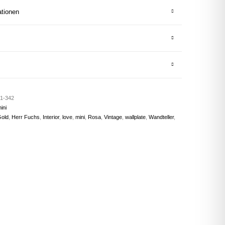
ationen
1-342
ini
old
,
Herr Fuchs
,
Interior
,
love
,
mini
,
Rosa
,
Vintage
,
wallplate
,
Wandteller
,