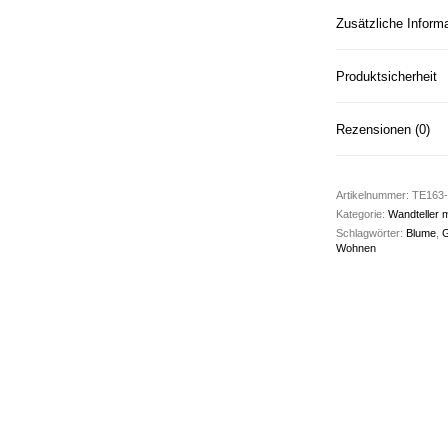
Zusätzliche Inform
Produktsicherheit
Rezensionen (0)
Artikelnummer:
TE163-
Kategorie:
Wandteller m
Schlagwörter:
Blume
,
G
Wohnen