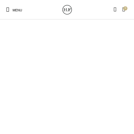
0
MENU
New Products
On Sale!
Wandteller
Geschirrtücher
Mützen / Beanies und
Gutscheine
Kissen
Magneten
Patches
Print:
Strudia-Kampfkunst
Taschen/Turnbeutel
Tassen
Poster&Notizbücher
für den Kopf