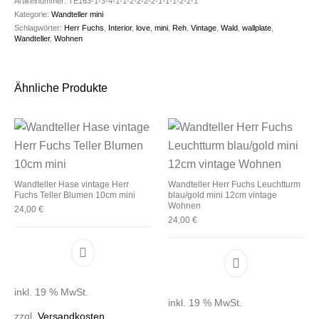
Artikelnummer:
TE163-1-3-4-1-1-2-2-2-2-1-1-1-2-2-1
Kategorie:
Wandteller mini
Schlagwörter:
Herr Fuchs
,
Interior
,
love
,
mini
,
Reh
,
Vintage
,
Wald
,
wallplate
,
Wandteller
,
Wohnen
Ähnliche Produkte
Wandteller Hase vintage Herr
Wandteller Herr Fuchs Leuchtturm
Fuchs Teller Blumen 10cm mini
blau/gold mini 12cm vintage
Wohnen
24,00
€
24,00
€
inkl. 19 % MwSt.
inkl. 19 % MwSt.
zzgl.
Versandkosten