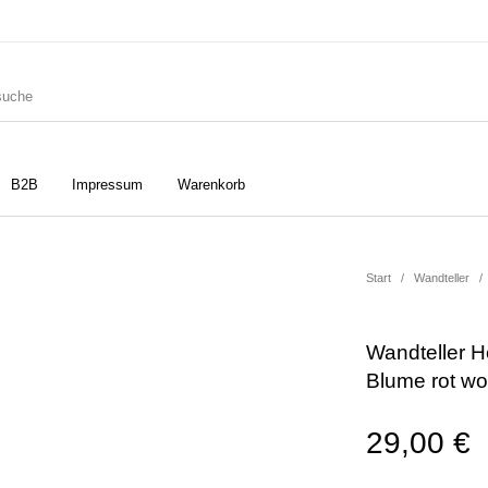
B2B
Impressum
Warenkorb
ler
Geschirrtücher
Gutscheine
Start
/
Wandteller
/
Wandteller H
Strudia-Kampfkunst für den
Notizbücher
Taschen/Turnbeutel
Blume rot w
Kopf
29,00
€