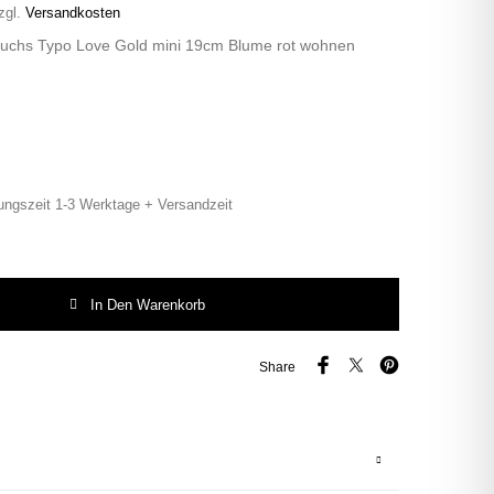
zgl.
Versandkosten
Fuchs Typo Love Gold mini 19cm Blume rot wohnen
ungszeit 1-3 Werktage + Versandzeit
chs Typo Love Gold mini 19cm Blume rot wohnen vintage burgund Menge
In Den Warenkorb
Share