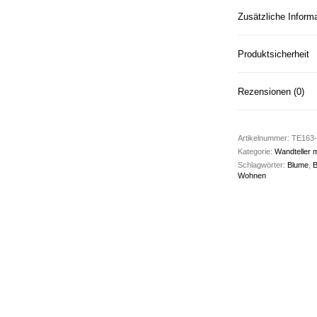
Zusätzliche Inform
Produktsicherheit
Rezensionen (0)
Artikelnummer:
TE163-
Kategorie:
Wandteller 
Schlagwörter:
Blume
,
B
Wohnen