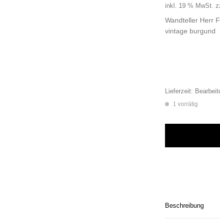
inkl. 19 % MwSt.
z
Wandteller Herr 
vintage burgund
Lieferzeit:
Bearbeit
1 vorrätig
Wandteller Herr Fu
Beschreibung