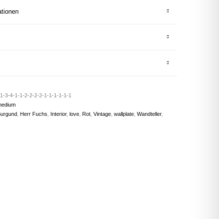
ationen
1-3-4-1-1-2-2-2-2-1-1-1-1-1-1
medium
urgund
,
Herr Fuchs
,
Interior
,
love
,
Rot
,
Vintage
,
wallplate
,
Wandteller
,