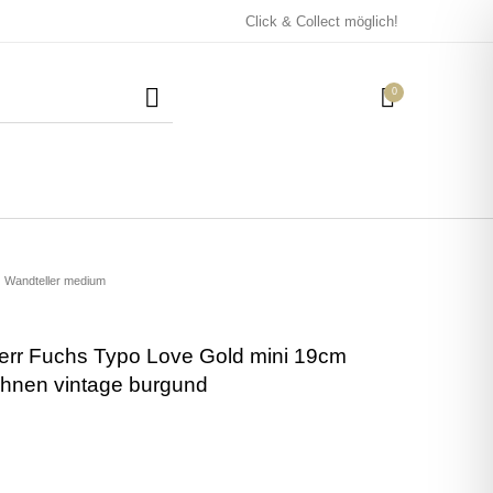
Click & Collect möglich!
0
Mützen / Beanies und
Kissen
Magneten
Patches
Wandteller medium
err Fuchs Typo Love Gold mini 19cm
Tassen
ohnen vintage burgund