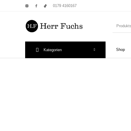
0179 4160167
Shop
Kategorien
New Products
On Sale!
Wandtel
Print: Poster&