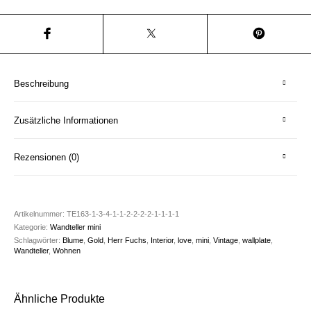
Beschreibung
Zusätzliche Informationen
Rezensionen (0)
Artikelnummer:
TE163-1-3-4-1-1-2-2-2-2-1-1-1-1
Kategorie:
Wandteller mini
Schlagwörter:
Blume
,
Gold
,
Herr Fuchs
,
Interior
,
love
,
mini
,
Vintage
,
wallplate
,
Wandteller
,
Wohnen
Ähnliche Produkte