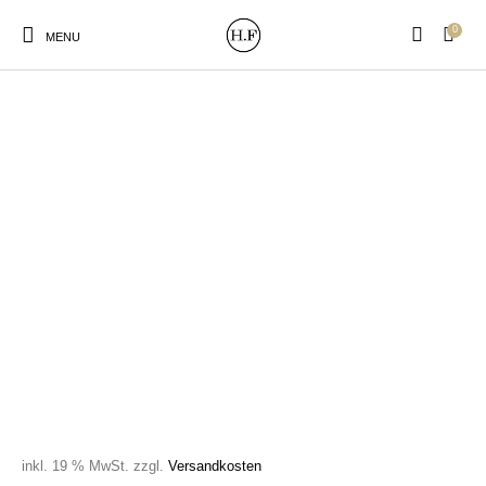
0
MENU
New Products
On Sale!
Wandteller
Geschirrtücher
Mützen / Beanies und
Gutscheine
Kissen
Magneten
Patches
Print:
Strudia-Kampfkunst
Taschen/Turnbeutel
Tassen
Poster&Notizbücher
für den Kopf
inkl. 19 % MwSt.
zzgl.
Versandkosten