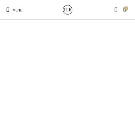
0
MENU
New Products
On Sale!
Wandteller
Geschirrtücher
Mützen / Beanies und
Gutscheine
Kissen
Magneten
Patches
Print:
Strudia-Kampfkunst
Taschen/Turnbeutel
Tassen
Poster&Notizbücher
für den Kopf