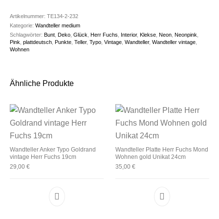
Artikelnummer:
TE134-2-232
Kategorie:
Wandteller medium
Schlagwörter:
Bunt
,
Deko
,
Glück
,
Herr Fuchs
,
Interior
,
Klekse
,
Neon
,
Neonpink
,
Pink
,
plattdeutsch
,
Punkte
,
Teller
,
Typo
,
Vintage
,
Wandteller
,
Wandteller vintage
,
Wohnen
Ähnliche Produkte
Wandteller Anker Typo Goldrand
Wandteller Platte Herr Fuchs Mond
vintage Herr Fuchs 19cm
Wohnen gold Unikat 24cm
29,00
€
35,00
€