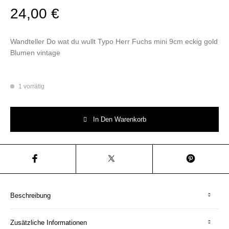
24,00
€
Wandteller Do wat du wullt Typo Herr Fuchs mini 9cm eckig gold
Blumen vintage
1 vorrätig
Wandteller Do wat du wullt Typo Herr Fuchs mini 9cm eckig gold Blumen
In Den Warenkorb
Beschreibung
Zusätzliche Informationen