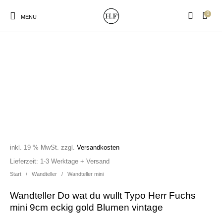
0
MENU
New Products
On Sale!
Wandteller
Geschirrtücher
Mützen / Beanies und
Gutscheine
Kissen
Magneten
Patches
inkl. 19 % MwSt.
zzgl.
Versandkosten
Lieferzeit:
1-3 Werktage + Versand
Start
/
Wandteller
/
Wandteller mini
Print:
Strudia-Kampfkunst
Taschen/Turnbeutel
Tassen
Poster&Notizbücher
für den Kopf
Wandteller Do wat du wullt Typo Herr Fuchs
mini 9cm eckig gold Blumen vintage