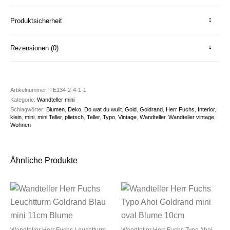
Produktsicherheit
Rezensionen (0)
Artikelnummer:
TE134-2-4-1-1
Kategorie:
Wandteller mini
Schlagwörter:
Blumen
,
Deko
,
Do wat du wullt
,
Gold
,
Goldrand
,
Herr Fuchs
,
Interior
,
klein
,
mini
,
mini Teller
,
plietsch
,
Teller
,
Typo
,
Vintage
,
Wandteller
,
Wandteller vintage
,
Wohnen
Ähnliche Produkte
Wandteller Herr Fuchs Leuchtturm
Wandteller Herr Fuchs Typo Ahoi