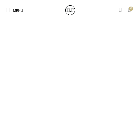
0
MENU
New Products
On Sale!
Wandteller
Geschirrtücher
Mützen / Beanies und
Gutscheine
Kissen
Magneten
Patches
Print:
Strudia-Kampfkunst
Taschen/Turnbeutel
Tassen
Poster&Notizbücher
für den Kopf