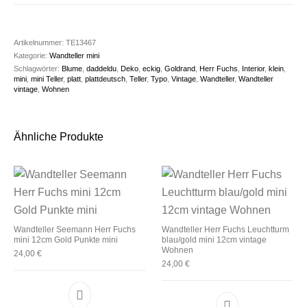
Artikelnummer:
TE13467
Kategorie:
Wandteller mini
Schlagwörter:
Blume
,
daddeldu
,
Deko
,
eckig
,
Goldrand
,
Herr Fuchs
,
Interior
,
klein
,
mini
,
mini Teller
,
platt
,
plattdeutsch
,
Teller
,
Typo
,
Vintage
,
Wandteller
,
Wandteller
vintage
,
Wohnen
Ähnliche Produkte
Wandteller Seemann Herr Fuchs
Wandteller Herr Fuchs Leuchtturm
mini 12cm Gold Punkte mini
blau/gold mini 12cm vintage
Wohnen
24,00
€
24,00
€