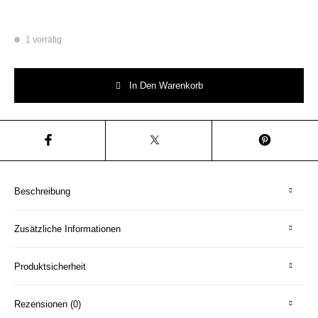
1 vorrätig
Wandteller daddeldu Typo Herr Fuchs mini 11cm gold plattdeutsch vinta
In Den Warenkorb
Beschreibung
Zusätzliche Informationen
Produktsicherheit
Rezensionen (0)