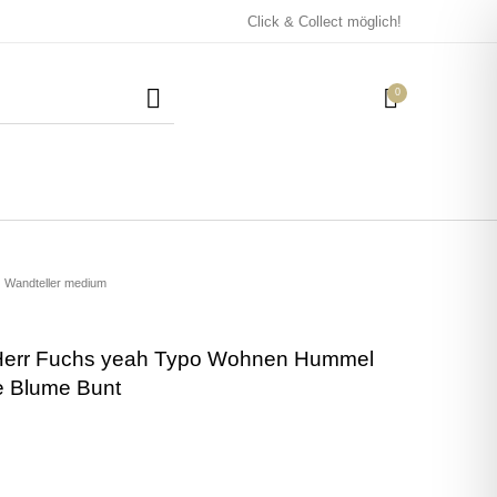
Click & Collect möglich!
0
Mützen / Beanies und
Kissen
Magneten
Patches
Wandteller medium
Herr Fuchs yeah Typo Wohnen Hummel
Tassen
e Blume Bunt