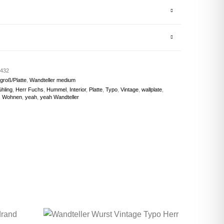
1432
groß/Platte
,
Wandteller medium
ühling
,
Herr Fuchs
,
Hummel
,
Interior
,
Platte
,
Typo
,
Vintage
,
wallplate
,
,
Wohnen
,
yeah
,
yeah Wandteller