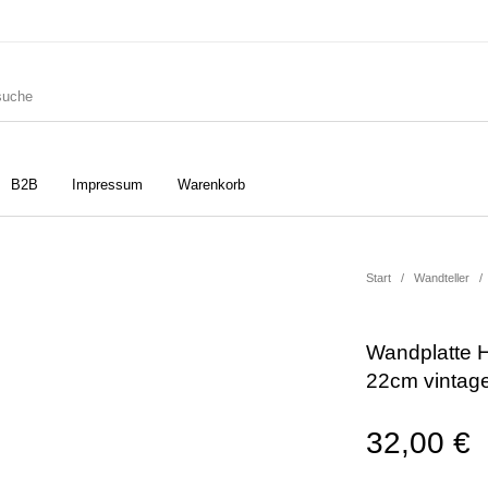
B2B
Impressum
Warenkorb
ler
Geschirrtücher
Gutscheine
Start
/
Wandteller
/
Wandplatte 
Strudia-Kampfkunst für den
Notizbücher
Taschen/Turnbeutel
22cm vintag
Kopf
32,00
€