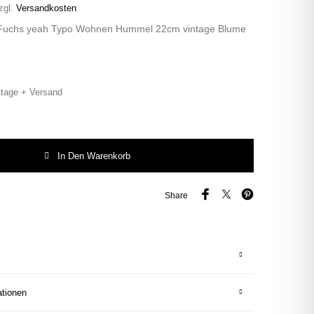
zgl.
Versandkosten
 Fuchs yeah Typo Wohnen Hummel 22cm vintage Blume
tage + Versand
uchs yeah Typo Wohnen Hummel 22cm vintage Blume Bunt Menge
In Den Warenkorb
Share
ationen