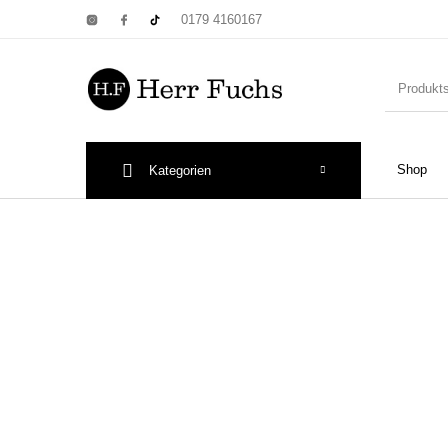
0179 4160167
Shop
Kategorien
New Products
On Sale!
Wandtel
Print: Poster&