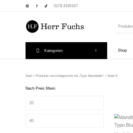
0179 4160167
Shop
Kategorien
New Products
On Sale!
Wandtel
Start
/
Produkte verschlagwortet mit „Typo Wandteller“
/
Seite 9
Nach Preis filtern
Min. Preis
Print: Poster&
Max. Preis