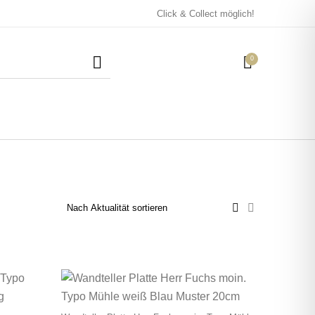
Click & Collect möglich!
0
Mützen / Beanies und
Kissen
Magneten
Patches
Tassen