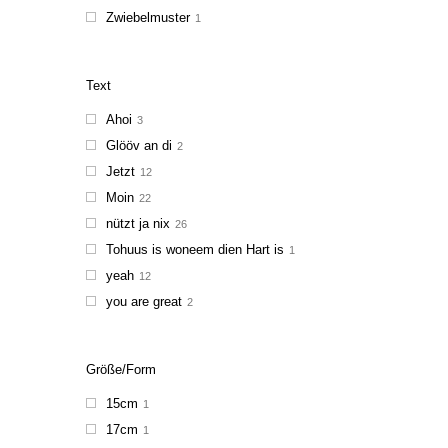
Zwiebelmuster
1
Text
Ahoi
3
Glööv an di
2
Jetzt
12
Moin
22
nützt ja nix
26
Tohuus is woneem dien Hart is
1
yeah
12
you are great
2
Größe/Form
15cm
1
17cm
1