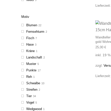
Lieferzeit
Motiv
Blumen
22
Fernsehturm
2
Wandtelle
Fisch
7
gold Wohn
Hase
3
25,00
€
Kräne
1
inkl. 19 
Landschaft
2
Muster
5
zzgl.
Vers
Punkte
17
Lieferzeit
Reh
1
Schwalbe
10
Streifen
2
Tier
34
Vogel
5
Wedgwood
1