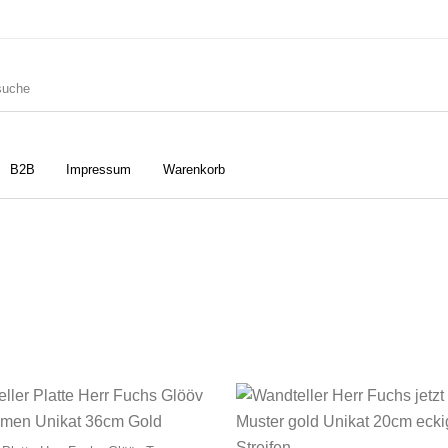
B2B
Impressum
Warenkorb
ler
Geschirrtücher
Gutscheine
Strudia-Kampfkunst für den
Notizbücher
Taschen/Turnbeutel
Kopf