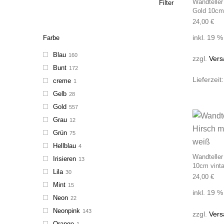
Wandteller
Filter
Gold 10cm
24,00
€
inkl. 19 
Farbe
Blau
160
zzgl.
Vers
Bunt
172
Lieferzeit
creme
1
Gelb
28
Gold
557
Grau
12
Grün
75
Hellblau
4
Wandteller
Irisieren
13
10cm vint
Lila
30
24,00
€
Mint
15
inkl. 19 
Neon
22
Neonpink
143
zzgl.
Vers
Orange
1