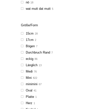
nö
18
wat mutt dat mutt
5
Größe/Form
15cm
28
17cm
2
Bögen
7
Durchbruch Rand
7
eckig
86
Länglich
13
Medi
76
Mini
822
minimini
67
Oval
41
Platte
1
Herz
1