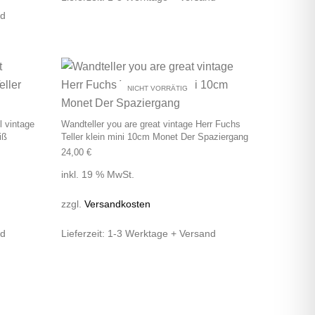
nd
NICHT VORRÄTIG
 vintage
Wandteller you are great vintage Herr Fuchs
iß
Teller klein mini 10cm Monet Der Spaziergang
24,00
€
inkl. 19 % MwSt.
zzgl.
Versandkosten
nd
Lieferzeit:
1-3 Werktage + Versand