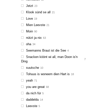
Jetzt
23
Klook sünd se all
21
Love
19
Mien Leevste
21
Moin
90
nützt ja nix
63
oha
34
Seemanns Braut ist die See
4
Snacken köönt wi all, man Doon is'n
7
Ding
suutsche
10
Tohuus is woneem dien Hart is
18
yeah
71
you are great
68
da nich für
5
daddeldu
14
Leevste
5