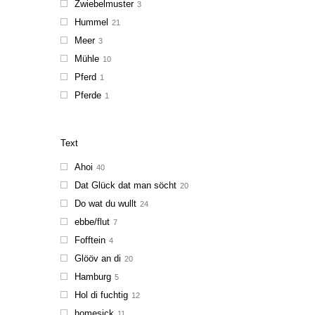
Zwiebelmuster
3
Hummel
21
Meer
3
Mühle
10
Pferd
1
Pferde
1
Text
Ahoi
40
Dat Glück dat man söcht
20
Do wat du wullt
24
ebbe/flut
7
Fofftein
4
Glööv an di
20
Hamburg
5
Hol di fuchtig
12
homesick
11