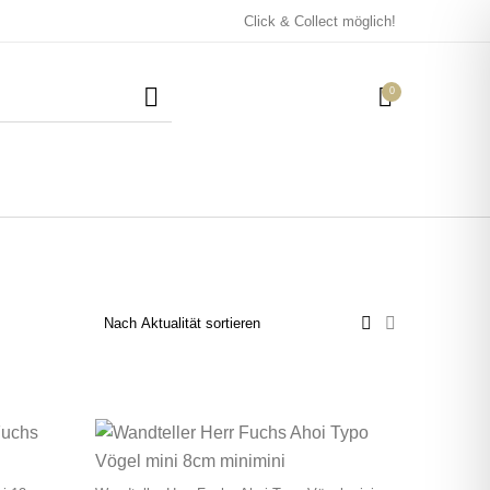
Click & Collect möglich!
0
Mützen / Beanies und
Kissen
Magneten
Patches
Tassen