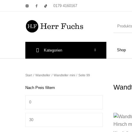
0179 4160167
Shop
Kategorien
New Products
On Sale!
Wandtel
Start
/
Wandteller
/
Wandteller mini
/
Seite 99
Wandt
Nach Preis filtern
Min. Preis
Print: Poster&
Max. Preis