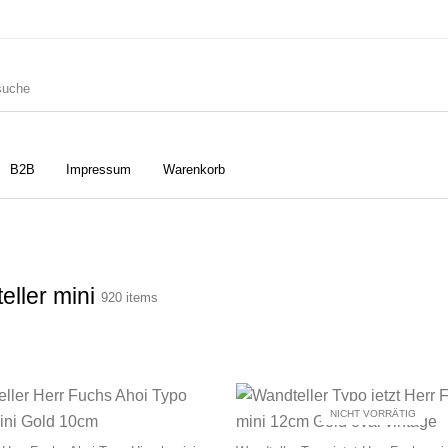
B2B
Impressum
Warenkorb
ler
Geschirrtücher
Gutscheine
eller mini
920 items
Strudia-Kampfkunst für den
Notizbücher
Taschen/Turnbeutel
Kopf
NICHT VORRÄTIG