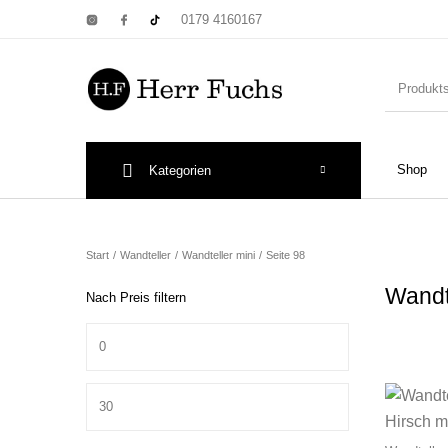
0179 4160167
Shop
Kategorien
New Products
On Sale!
Wandtel
Start
/
Wandteller
/
Wandteller mini
/
Seite 98
Wandt
Nach Preis filtern
Min. Preis
Print: Poster&
Max. Preis