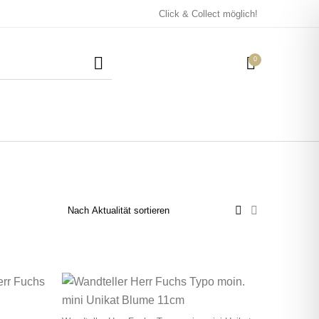
Click & Collect möglich!
0
Mützen / Beanies und
Kissen
Magneten
Patches
Tassen