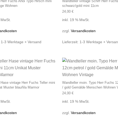
 Herr Fuchs Ahoi Typo Hirsch mini
Wandteller vintage Schiff Herr Fuch
age Wohnen
schwarz/gold mini 11cm
24,00
€
% MwSt.
inkl. 19 % MwSt.
andkosten
zzgl.
Versandkosten
:
1-3 Werktage + Versand
Lieferzeit:
1-3 Werktage + Versa
 Hase vintage Herr Fuchs Teller mini
Wandteller moin. Typo Herr Fuchs 1
t Muster blau/lila Marmor
/ gold Gemälde Menschen Wohnen V
24,00
€
% MwSt.
inkl. 19 % MwSt.
andkosten
zzgl.
Versandkosten