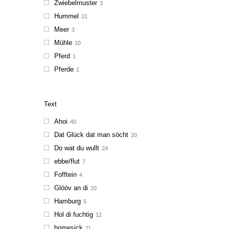
Zwiebelmuster
3
Hummel
21
Meer
3
Mühle
10
Pferd
1
Pferde
1
Text
Ahoi
40
Dat Glück dat man söcht
20
Do wat du wullt
24
ebbe/flut
7
Fofftein
4
Glööv an di
20
Hamburg
5
Hol di fuchtig
12
homesick
11