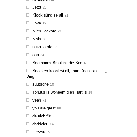
Jetzt
23
Klook sünd se all
21
Love
19
Mien Leevste
21
Moin
90
nützt ja nix
63
oha
34
Seemanns Braut ist die See
4
Snacken köönt wi all, man Doon is'n
7
Ding
suutsche
10
Tohuus is woneem dien Hart is
18
yeah
71
you are great
68
da nich für
5
daddeldu
14
Leevste
5