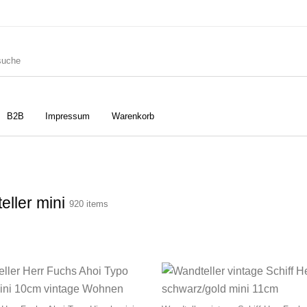
B2B
Impressum
Warenkorb
ler
Geschirrtücher
Gutscheine
eller mini
920 items
Strudia-Kampfkunst für den
Notizbücher
Taschen/Turnbeutel
Kopf