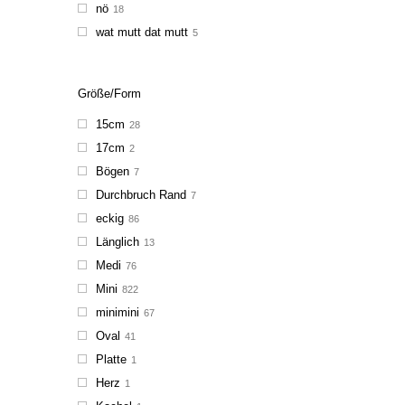
nö
18
wat mutt dat mutt
5
Größe/Form
15cm
28
17cm
2
Bögen
7
Durchbruch Rand
7
eckig
86
Länglich
13
Medi
76
Mini
822
minimini
67
Oval
41
Platte
1
Herz
1