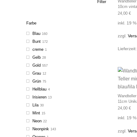
Wandteller
Filter
10cm vint
24,00
€
inkl. 19 
Farbe
Blau
160
zzgl.
Vers
Bunt
172
Lieferzeit
creme
1
Gelb
28
Gold
557
Grau
12
Grün
75
Hellblau
4
Wandteller
Irisieren
13
11cm Unika
Lila
30
24,00
€
Mint
15
inkl. 19 
Neon
22
Neonpink
143
zzgl.
Vers
Orange
1