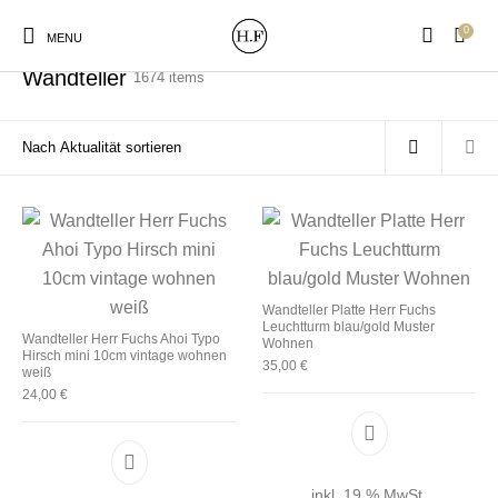
0
Start
/
Wandteller
/
Seite 178
MENU
Wandteller
1674 items
New Products
On Sale!
Wandteller
Geschirrtücher
Mützen / Beanies und
Gutscheine
Kissen
Magneten
Wandteller Platte Herr Fuchs
Patches
Leuchtturm blau/gold Muster
Wandteller Herr Fuchs Ahoi Typo
Wohnen
Hirsch mini 10cm vintage wohnen
35,00
€
weiß
24,00
€
Print:
Strudia-Kampfkunst
Taschen/Turnbeutel
Tassen
Poster&Notizbücher
für den Kopf
inkl. 19 % MwSt.