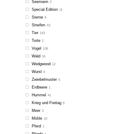
Seemann
3
Special Edition
11
Sterne
8
Streifen
43
Tier
243
Torte
2
Vogel
106
Wald
16
Wedgwood
12
Wurst
6
Zwiebelmuster
6
Erdbeere
1
Hummel
41
Krieg und Freitag
6
Meer
3
Mühle
10
Pferd
1
Pferde
1