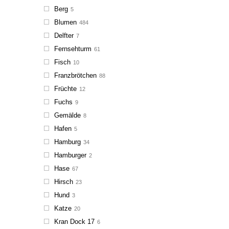
Berg
5
Blumen
484
Delfter
7
Fernsehturm
61
Fisch
10
Franzbrötchen
88
Früchte
12
Fuchs
9
Gemälde
8
Hafen
5
Hamburg
34
Hamburger
2
Hase
67
Hirsch
23
Hund
3
Katze
20
Kran Dock 17
6