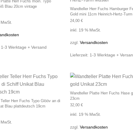
 Platte Herr Fuchs moin. Typo
iß Blau 20cm vintage
Wandteller Herr Fuchs Hamburger F
Gold mini 11cm Heinrich-Hertz-Turm
24,00
€
% MwSt.
inkl. 19 % MwSt.
andkosten
zzgl.
Versandkosten
:
1-3 Werktage + Versand
Lieferzeit:
1-3 Werktage + Versa
Wandteller Platte Herr Fuchs Hase g
23cm
 Teller Herr Fuchs Typo Glööv an di
32,00
€
kat Blau plattdeutsch 19cm
inkl. 19 % MwSt.
% MwSt.
zzgl.
Versandkosten