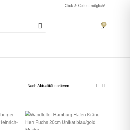
Click & Collect möglich!
0
Mützen / Beanies und
Kissen
Magneten
Patches
Tassen