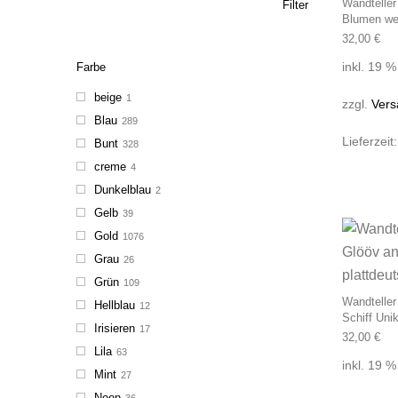
Wandteller
Filter
Blumen we
32,00
€
inkl. 19 
Farbe
beige
1
zzgl.
Vers
Blau
289
Lieferzeit
Bunt
328
creme
4
Dunkelblau
2
Gelb
39
Gold
1076
Grau
26
Grün
109
Wandteller
Hellblau
12
Schiff Uni
Irisieren
17
32,00
€
Lila
63
inkl. 19 
Mint
27
Neon
36