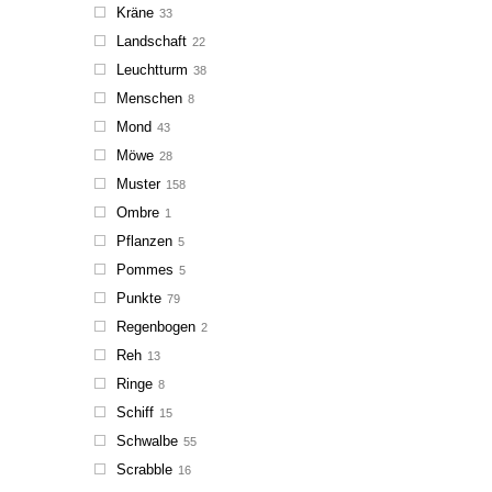
Kräne
33
Landschaft
22
Leuchtturm
38
Menschen
8
Mond
43
Möwe
28
Muster
158
Ombre
1
Pflanzen
5
Pommes
5
Punkte
79
Regenbogen
2
Reh
13
Ringe
8
Schiff
15
Schwalbe
55
Scrabble
16