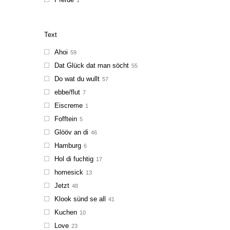
Text
Ahoi
59
Dat Glück dat man söcht
55
Do wat du wullt
57
ebbe/flut
7
Eiscreme
1
Fofftein
5
Glööv an di
46
Hamburg
6
Hol di fuchtig
17
homesick
13
Jetzt
48
Klook sünd se all
41
Kuchen
10
Love
23