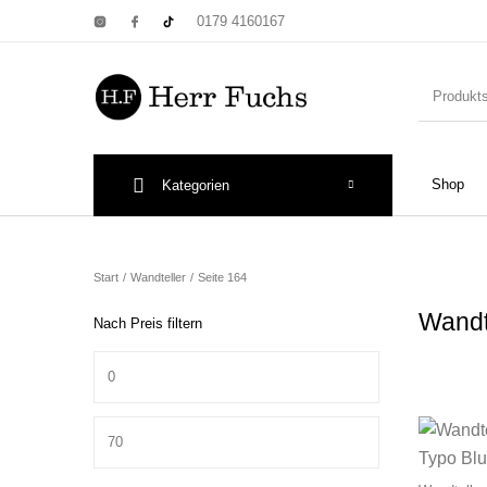
0179 4160167
Shop
Kategorien
New Products
On Sale!
Wandtel
Start
/
Wandteller
/
Seite 164
Wandt
Nach Preis filtern
Min. Preis
Print: Poster&
Max. Preis