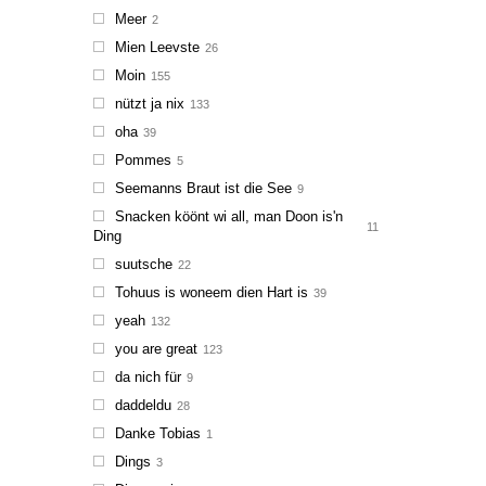
Meer
2
Mien Leevste
26
Moin
155
nützt ja nix
133
oha
39
Pommes
5
Seemanns Braut ist die See
9
Snacken köönt wi all, man Doon is'n
11
Ding
suutsche
22
Tohuus is woneem dien Hart is
39
yeah
132
you are great
123
da nich für
9
daddeldu
28
Danke Tobias
1
Dings
3