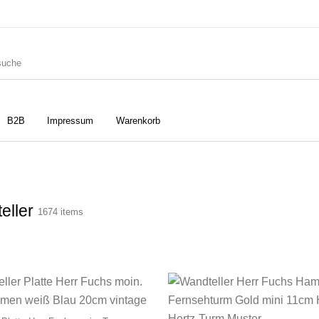
B2B
Impressum
Warenkorb
ler
Geschirrtücher
Gutscheine
eller
1674 items
Strudia-Kampfkunst für den
Notizbücher
Taschen/Turnbeutel
Kopf