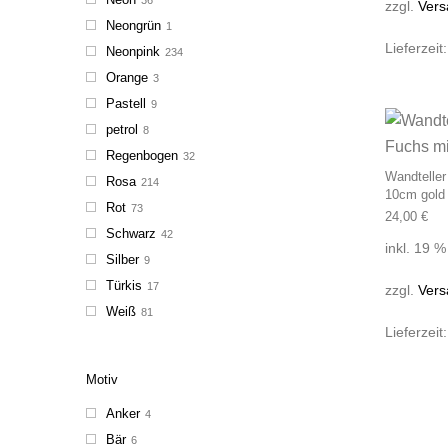
zzgl.
Vers
Neongrün
1
Lieferzeit
Neonpink
234
Orange
3
Pastell
9
petrol
8
Regenbogen
32
Wandteller
Rosa
214
10cm gold 
Rot
73
24,00
€
Schwarz
42
inkl. 19 
Silber
9
Türkis
17
zzgl.
Vers
Weiß
81
Lieferzeit
Motiv
Anker
4
Bär
6